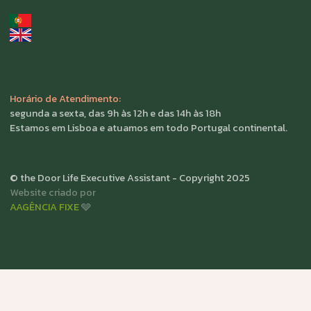
vida organizada.
geral@thedoorofficial.pt
+351 913 001 122 (WhatsApp)
+351 913 001 122
(chamada para a rede móvel nacional)
Início
Método O.R.D.E.M.
Termos e Políticas
Instagram
Livros de Reclamações